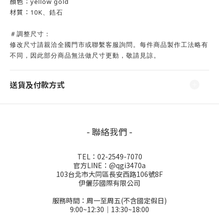
顏色：yellow gold
材質：10K
、鋯石
＃調整尺寸：
修改尺寸請親洽全國
門市
或聯繫客服詢問。
每件商品製作工法略有
不同，因此部分商品無法做尺寸更動，敬請見諒。
送貨及付款方式
- 聯絡我們 -
TEL：02-2549-7070
官方LINE：@qgi3470a
103台北市大同區長安西路106號8F
伊儷莎國際有限公司
服務時間：周一至周五(不含國定假日)
9:00~12:30│13:30~18:00