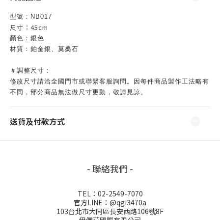
型號：
NB017
尺寸：
45cm
顏色：銀色
材質：鉑金銀、莫桑石
＃調整尺寸：
修改尺寸請洽全國
門市
或聯繫客服詢問。因
每件商品製作工法略有
不同，部分商品無法做尺寸更動，敬請見諒。
送貨及付款方式
- 聯絡我們 -
TEL：02-2549-7070
官方LINE：@qgi3470a
103台北市大同區長安西路106號8F