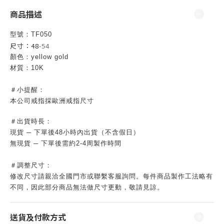
商品描述
型號：TF050
尺寸：48
-54
顏色：yellow gold
材質：10K
＃小提醒：
本公司戒指採歐洲戒指尺寸
＃出貨時長：
現貨 ─ 下單後48小時內出貨（不含假日）
無現貨 ─
下單後需約2-4周製作時間
＃調整尺寸：
修改尺寸請親洽全國
門市
或聯繫客服詢問。
每件商品製作工法略有
不同，因此部分商品無法做尺寸更動，敬請見諒。
送貨及付款方式