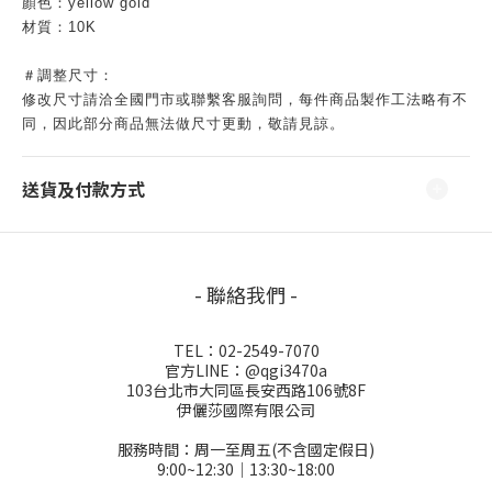
顏色：yellow gold
材質：10K
＃調整尺寸：
修改尺寸請洽全國門市或聯繫客服詢問，每件商品製作工法略有不
同，因此部分商品無法做尺寸更動，敬請見諒。
送貨及付款方式
- 聯絡我們 -
TEL：02-2549-7070
官方LINE：@qgi3470a
103台北市大同區長安西路106號8F
伊儷莎國際有限公司
服務時間：周一至周五(不含國定假日)
9:00~12:30│13:30~18:00