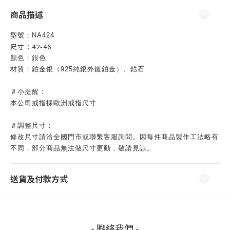
商品描述
型號：NA424
尺寸：42-46
顏色：銀色
材質：
鉑金銀（925純銀外鍍鉑金）、鋯石
＃小提醒：
本公司戒指採歐洲戒指尺寸
＃調整尺寸：
修改尺寸請洽全國
門市
或聯繫客服詢問。因
每件商品製作工法略有
不同，部分商品無法做尺寸更動，敬請見諒。
送貨及付款方式
- 聯絡我們 -