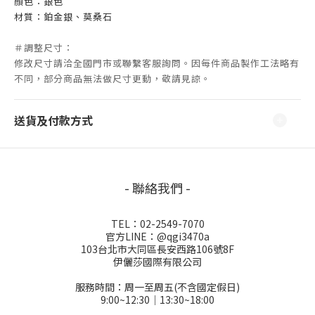
顏色：銀色
材質：鉑金銀、莫桑石
＃調整尺寸：
修改尺寸請洽全國
門市
或聯繫客服詢問。因
每件商品製作工法略有
不同，部分商品無法做尺寸更動，敬請見諒。
送貨及付款方式
- 聯絡我們 -
TEL：02-2549-7070
官方LINE：@qgi3470a
103台北市大同區長安西路106號8F
伊儷莎國際有限公司
服務時間：周一至周五(不含國定假日)
9:00~12:30│13:30~18:00