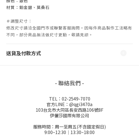
顏色：銀色
材質：鉑金銀、莫桑石
＃調整尺寸：
修改尺寸請洽全國
門市
或聯繫客服詢問。因
每件商品製作工法略有
不同，部分商品無法做尺寸更動，敬請見諒。
送貨及付款方式
- 聯絡我們 -
TEL：02-2549-7070
官方LINE：@qgi3470a
103台北市大同區長安西路106號8F
伊儷莎國際有限公司
服務時間：周一至周五(不含國定假日)
9:00~12:30│13:30~18:00