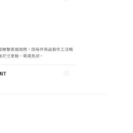
或聯繫客服詢問。因
每件商品製作工法略
做尺寸更動，敬請見諒。
ENT