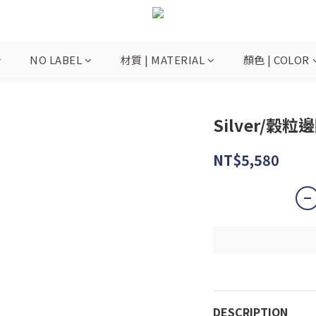
NO LABEL
材質 | MATERIAL
顏色 | COLOR
Silver/
NT$5,580
DESCRIPTION