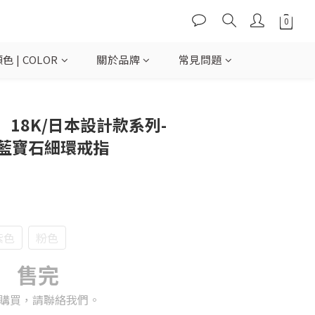
色 | COLOR
關於品牌
常見問題
18K/日本設計款系列-
×藍寶石細環戒指
紫色
粉色
售完
購買，請聯絡我們。