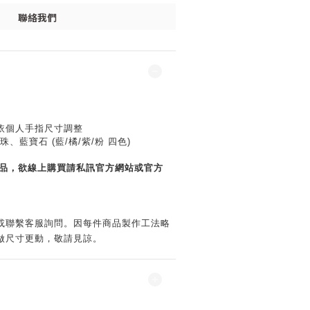
聯絡我們
依個人手指尺寸調整
珠、藍寶石 (藍/橘/紫/粉 四色)
商品，欲線上購買請私訊官方網站或官方
或聯繫客服詢問。因
每件商品製作工法略
做尺寸更動，敬請見諒。